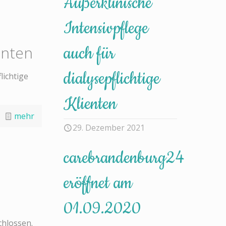
Außerklinische
Intensivpflege
enten
auch für
dialysepflichtige
lichtige
Klienten
mehr
29. Dezember 2021
carebrandenburg24
eröffnet am
01.09.2020
chlossen.