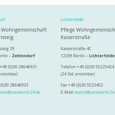
orf
Lichterfelde
- Wohngemeinschaft
Pflege Wohngemeinsch
steig
Kaiserstraße
teig 29
Kaiserstraße 4C
rlin –
Zehlendorf
12209 Berlin –
Lichterfeld
+49 (0)30 28646931
Telefon +49 (0)30 55225424
erreichbar)
(24 Std. erreichbar)
(0)30 28646933
Fax +49 (0)30 5523452
eam@careberlin24.de
E-Mail:
team2@careberlin24