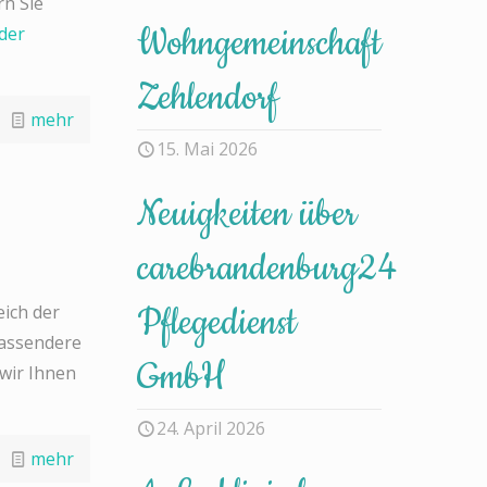
n Sie
Wohngemeinschaft
der
Zehlendorf
mehr
15. Mai 2026
Neuigkeiten über
carebrandenburg24
Pflegedienst
eich der
fassendere
GmbH
wir Ihnen
24. April 2026
mehr