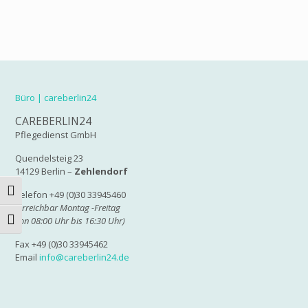
Büro | careberlin24
CAREBERLIN24
Pflegedienst GmbH
Quendelsteig 23
14129 Berlin –
Zehlendorf
Umschalten auf hohe Kontraste
Telefon +49 (0)30 33945460
(erreichbar Montag -Freitag
von 08:00 Uhr bis 16:30 Uhr)
Schrift vergrößern
Fax +49 (0)30 33945462
Email
info@careberlin24.de